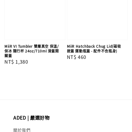
MiiR VI Tumbler 雙層真空 保溫/
MiiR Hatchback Chug Lid(磁吸
保冰 隨行杯 24oz/710ml 滑蓋開
掀蓋 運動瓶蓋 - 配件不含瓶身)
關蓋
Regular
NT$ 460
Regular
NT$ 1,380
price
price
ADED | 嚴選好物
關於我們