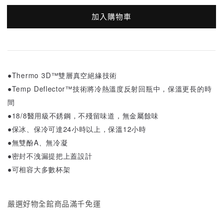
加入購物車
●Thermo 3D™雙層真空絕緣技術
●Temp Deflector™技術將冷熱溫度反射回瓶中，保溫更長的時
間
●18/8醫用級不銹鋼，不殘留味道，無金屬餘味
●保冰、保冷可達24小時以上，保溫12小時
●無雙酚A、
無冷凝
●密封不洩漏提把上蓋設計
●可相容大多數杯架
嚴選好物全館商品滿千免運