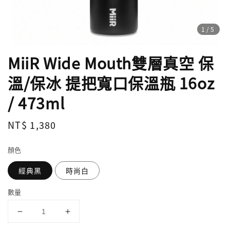
1
/5
MiiR Wide Mouth雙層真空 保
溫/保冰 提把寬口保溫瓶 16oz
/ 473ml
Regular
NT$ 1,380
price
顏色
經典黑
時尚白
數量