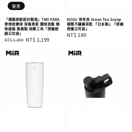
優惠
「德國原創設計製造」TMX PARA
KOGU 茶考具 Green Tea Scoop
脊椎按摩球 背痛救星 腰部放鬆 解
極簡不鏽鋼茶匙 『日本製』『原廠
除痠痛 激痛點 按摩三角「授權經
授權公司貨』
銷公司貨」
Regular
NT$ 180
Regular
Sale
NT$ 1,199
NT$ 1,499
price
price
price