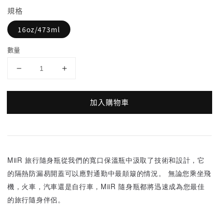
規格
16oz/473ml
數量
加入購物車
MiiR 旅行隨身瓶從我們的寬口保溫瓶中汲取了技術和設計，它
的隔熱防漏易開蓋可以應對通勤中最顛簸的情況。 無論您乘坐飛
機，火車，汽車還是自行車，MiiR 隨身瓶都將迅速成為您最佳
的旅行隨身伴侶。