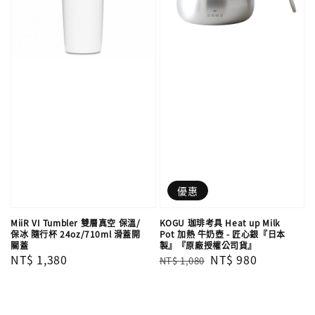
優惠
MiiR VI Tumbler 雙層真空 保溫/
KOGU 珈琲考具 Heat up Milk
保冰 隨行杯 24oz/710ml 滑蓋開
Pot 加熱 牛奶壺 - 匠心銀『日本
關蓋
製』『原廠授權公司貨』
Regular
NT$ 1,380
Regular
Sale
NT$ 980
NT$ 1,080
price
price
price