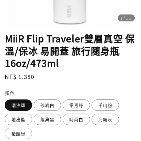
1
/11
MiiR Flip Traveler雙層真空 保
溫/保冰 易開蓋 旅行隨身瓶
16oz/473ml
Regular
NT$ 1,380
price
顏色
潮汐藍
砂岩白
常青綠
千山粉
地出藍
經典黑
時尚白
海霧灰
稜鏡綠