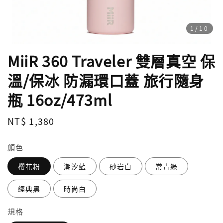
1
/10
MiiR 360 Traveler 雙層真空 保
溫/保冰 防漏環口蓋 旅行隨身
瓶 16oz/473ml
Regular
NT$ 1,380
price
顏色
櫻花粉
潮汐藍
砂岩白
常青綠
經典黑
時尚白
規格