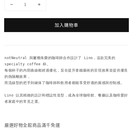
加入購物車
notNeutral 與屢獲殊榮的咖啡師合作設計了 Lino，這款完美的 
specialty coffee 杯。

每個杯子的內部曲線都經過優化，旨在提升拿鐵藝術的呈現效果並提供優良
的熱隔離效果，

而流線型的把手則確保了咖啡師和飲用者都能享受舒適的握感與控制感。

Lino 以其精緻的設計和標誌性造型，成為全球咖啡館、餐廳以及咖啡愛好
者家庭中的常見之選。
嚴選好物全館商品滿千免運