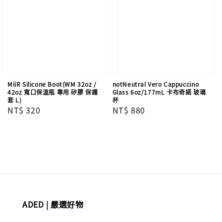
MiiR Silicone Boot(WM 32oz /
notNeutral Vero Cappuccino
42oz 寬口保溫瓶 專用 矽膠 保護
Glass 6oz/177mL 卡布奇諾 玻璃
套 L)
杯
Regular
NT$ 320
Regular
NT$ 880
price
price
ADED | 嚴選好物