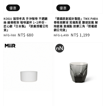
優惠
優惠
KOGU 珈琲考具 手沖咖啡 不銹鋼
「德國原創設計製造」TMX PARA
絲 線條框架 咖啡濾杯 1~2杯份 -
脊椎按摩球 背痛救星 腰部放鬆 解
匠心銀『日本製』『原廠授權公司
除痠痛 激痛點 按摩三角「授權經
貨』
銷公司貨」
Regular
Sale
NT$ 680
Regular
Sale
NT$ 1,199
NT$ 780
NT$ 1,499
price
price
price
price