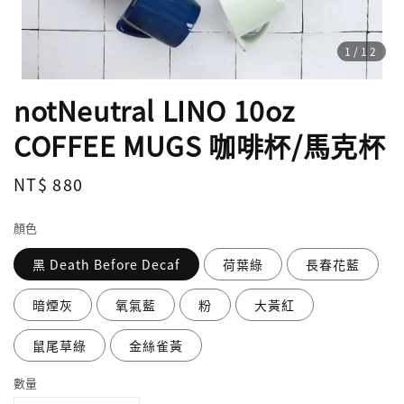
1
/12
notNeutral LINO 10oz
COFFEE MUGS 咖啡杯/馬克杯
Regular
NT$ 880
price
顏色
黑 Death Before Decaf
荷葉綠
長春花藍
暗煙灰
氧氣藍
粉
大黃紅
鼠尾草綠
金絲雀黃
數量