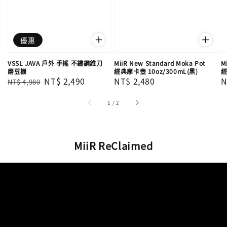
優惠
VSSL JAVA 戶外 手搖 不鏽鋼錐刀
MiiR New Standard Moka Pot
M
磨豆機
經典摩卡壺 10oz/300mL(黑)
經
Regular
Sale
NT$ 2,490
Regular
NT$ 2,480
R
N
NT$ 4,980
price
price
price
p
1
/
2
MiiR ReClaimed