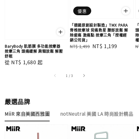
優惠
「德國原創設計製造」TMX PARA
「
脊椎按摩球 背痛救星 腰部放鬆 解
頭
除痠痛 激痛點 按摩三角「授權經
除
銷公司貨」
Regular
Sale
NT$ 1,199
R
BaryBody 肌筋膜 多功能按摩器
NT$ 1,499
N
按摩三角 頭痛緩解 肩頸放鬆 解壓
price
price
p
舒眠
Regular
從
NT$ 1,680
起
price
1
/
3
嚴選品牌
MiiR 來自美國西雅圖
notNeutral 美國 LA 時尚設計精品