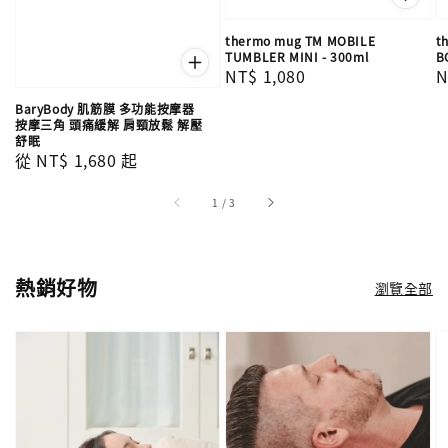
thermo mug TM MOBILE
t
TUMBLER MINI - 300ml
B
Regular
NT$ 1,080
R
N
price
p
BaryBody 肌筋膜 多功能按摩器
按摩三角 頭痛緩解 肩頸放鬆 解壓
舒眠
Regular
從
NT$ 1,680
起
price
1
/
3
熱銷好物
瀏覽全部