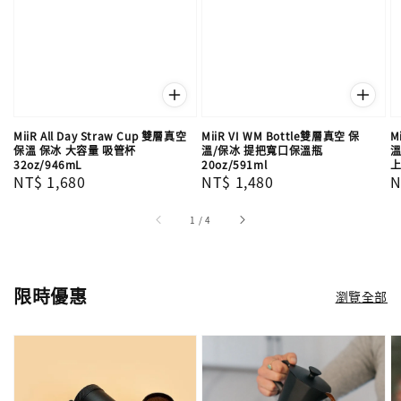
MiiR All Day Straw Cup 雙層真空
MiiR VI WM Bottle雙層真空 保
M
保溫 保冰 大容量 吸管杯
溫/保冰 提把寬口保溫瓶
溫
32oz/946mL
20oz/591ml
Regular
NT$ 1,680
Regular
NT$ 1,480
R
N
price
price
p
1
/
4
限時優惠
瀏覽全部