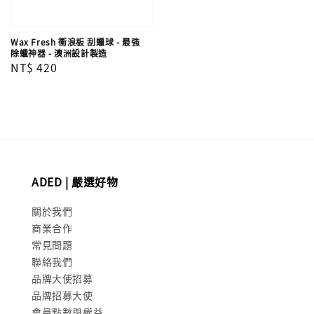
Wax Fresh 衝浪板 刮蠟球 - 最強
除蠟神器 - 澳洲設計製造
Regular
NT$ 420
price
ADED | 嚴選好物
關於我們
商業合作
常見問題
聯絡我們
品牌大使招募
品牌招募大使
會員點數與權益